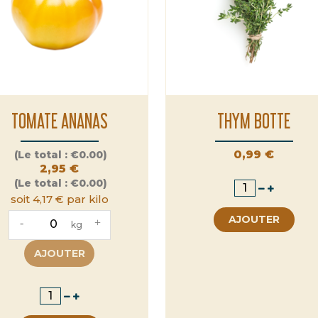
TOMATE ANANAS
THYM BOTTE
Prix
Prix
0,99 €
(Le total :
€0.00)
2,95 €
(Le total :
€0.00)
soit 4,17 € par kilo
AJOUTER
-
+
kg
AJOUTER