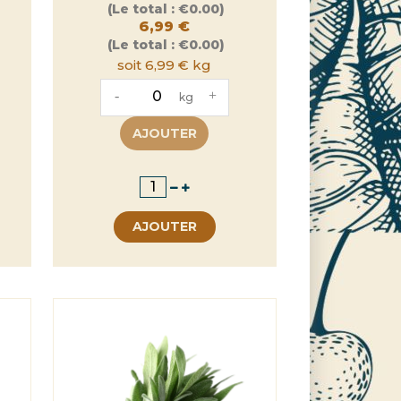
Prix
(Le total :
€0.00)
6,99 €
(Le total :
€0.00)
soit 6,99 € kg
-
+
kg
AJOUTER
AJOUTER