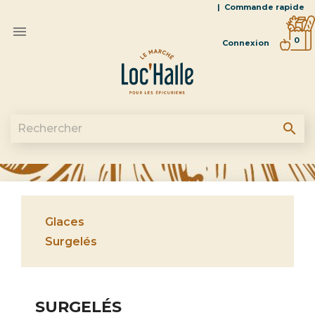
|
Commande rapide

0
Connexion
search
Glaces
Surgelés
SURGELÉS