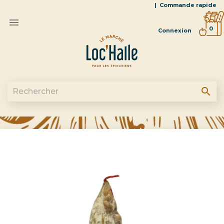
|
Commande rapide

0
Connexion
search