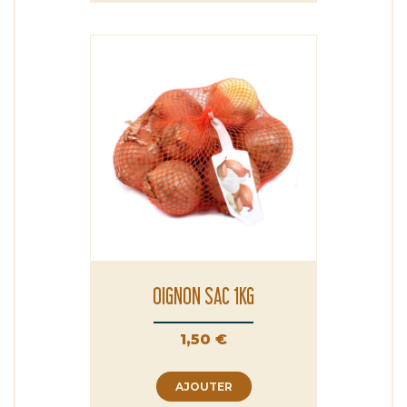
OIGNON SAC 1KG
Prix
1,50 €
AJOUTER