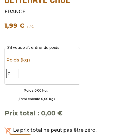
FRANCE
1,99 €
TTC
S'il vous plaît entrer du poids
Poids (kg)
Poids 0.00 kg, 
(Total calculé 0,00 kg)
Prix ​​total :
0,00 €
remove_shopping_cart
Le prix total ne peut pas être zéro.