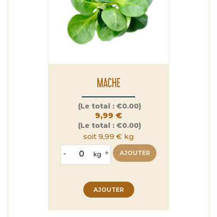
MACHE
Prix
(Le total :
€0.00)
9,99 €
(Le total :
€0.00)
soit 9,99 € kg
-
+
AJOUTER
kg
AJOUTER