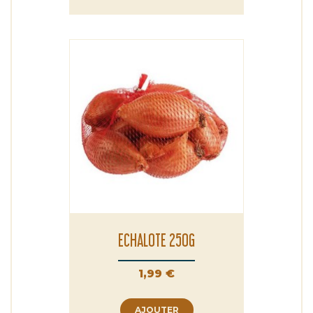
ECHALOTE 250G
Prix
1,99 €
AJOUTER